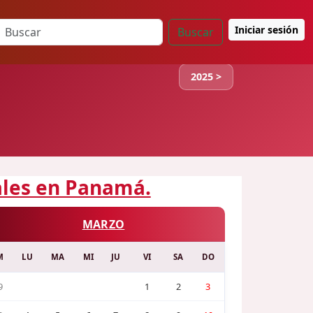
Iniciar sesión
Buscar
2025 >
iales en Panamá.
MARZO
M
LU
MA
MI
JU
VI
SA
DO
9
1
2
3