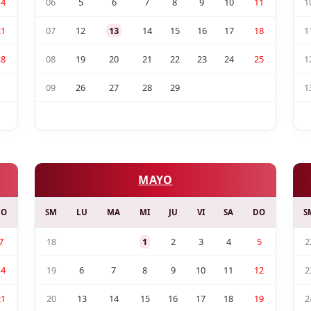
14
06
5
6
7
8
9
10
11
1
21
07
12
13
14
15
16
17
18
1
28
08
19
20
21
22
23
24
25
1
09
26
27
28
29
1
MAYO
DO
SM
LU
MA
MI
JU
VI
SA
DO
S
7
18
1
2
3
4
5
2
14
19
6
7
8
9
10
11
12
2
21
20
13
14
15
16
17
18
19
2