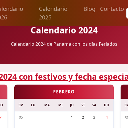
alendario
Calendario
Blog
Contacto
026
2025
Calendario 2024
Calendario 2024 de Panamá con los días Feriados
2024 con festivos y fecha espec
FEBRERO
DO
SM
LU
MA
MI
JU
VI
SA
DO
S
7
05
1
2
3
4
0