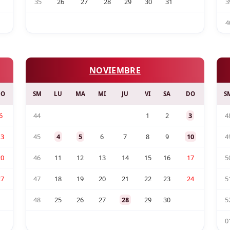
35
26
27
28
29
30
31
3
4
NOVIEMBRE
DO
SM
LU
MA
MI
JU
VI
SA
DO
S
6
44
1
2
3
4
13
45
4
5
6
7
8
9
10
4
20
46
11
12
13
14
15
16
17
5
27
47
18
19
20
21
22
23
24
5
48
25
26
27
28
29
30
5
0