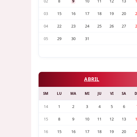
02
8
9
10
11
12
13
03
15
16
17
18
19
20
04
22
23
24
25
26
27
05
29
30
31
ABRIL
SM
LU
MA
MI
JU
VI
SA
14
1
2
3
4
5
6
15
8
9
10
11
12
13
16
15
16
17
18
19
20