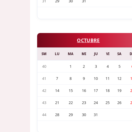
31
29
30
31
OCTUBRE
SM
LU
MA
MI
JU
VI
SA
40
1
2
3
4
5
41
7
8
9
10
11
12
42
14
15
16
17
18
19
43
21
22
23
24
25
26
44
28
29
30
31