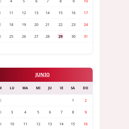
0
4
5
6
7
8
9
10
1
11
12
13
14
15
16
17
2
18
19
20
21
22
23
24
3
25
26
27
28
29
30
31
JUNIO
M
LU
MA
MI
JU
VI
SA
DO
2
1
2
3
3
4
5
6
7
8
9
4
10
11
12
13
14
15
16