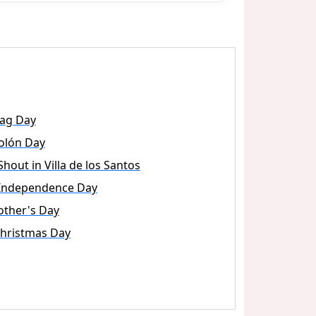
lag Day
olón Day
Shout in Villa de los Santos
Independence Day
ther's Day
hristmas Day