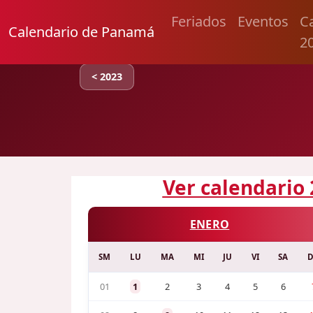
Feriados
Eventos
C
Calendario de Panamá
2
< 2023
Ver calendario 
ENERO
SM
LU
MA
MI
JU
VI
SA
01
1
2
3
4
5
6