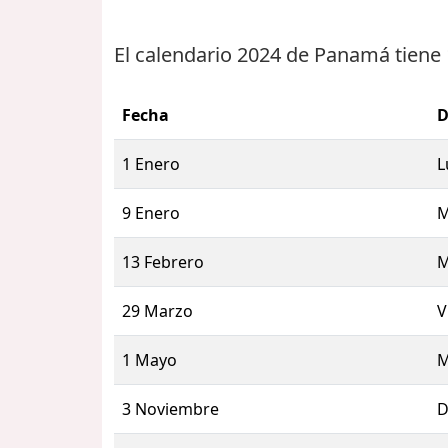
El calendario 2024 de Panamá tiene
Fecha
D
1 Enero
L
9 Enero
M
13 Febrero
M
29 Marzo
V
1 Mayo
M
3 Noviembre
D