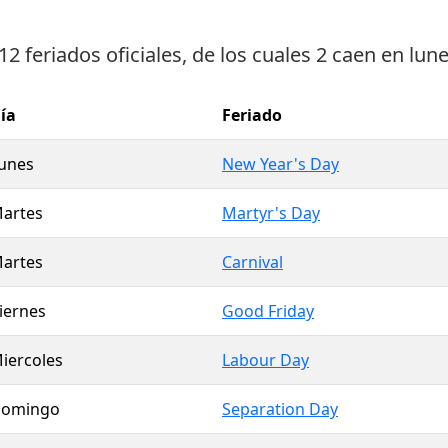
12 feriados oficiales
, de los cuales
2 caen en lun
ía
Feriado
unes
New Year's Day
artes
Martyr's Day
artes
Carnival
iernes
Good Friday
iercoles
Labour Day
omingo
Separation Day