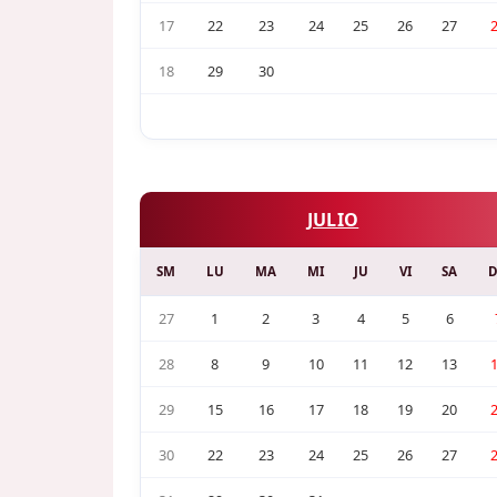
17
22
23
24
25
26
27
18
29
30
JULIO
SM
LU
MA
MI
JU
VI
SA
27
1
2
3
4
5
6
28
8
9
10
11
12
13
29
15
16
17
18
19
20
30
22
23
24
25
26
27