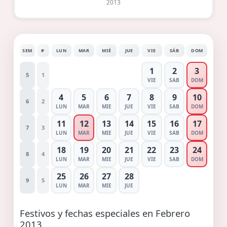
2013
SEM
#
LUN
MAR
MIÉ
JUE
VIE
SÁB
DOM
1
2
3
5
1
VIE
SAB
DOM
4
5
6
7
8
9
10
6
2
LUN
MAR
MIE
JUE
VIE
SAB
DOM
11
12
13
14
15
16
17
7
3
LUN
MAR
MIE
JUE
VIE
SAB
DOM
18
19
20
21
22
23
24
8
4
LUN
MAR
MIE
JUE
VIE
SAB
DOM
25
26
27
28
9
5
LUN
MAR
MIE
JUE
Festivos y fechas especiales en Febrero
2013