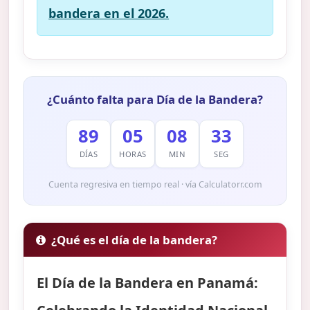
bandera en el 2026.
¿Cuánto falta para Día de la Bandera?
89
05
08
32
DÍAS
HORAS
MIN
SEG
Cuenta regresiva en tiempo real · vía Calculatorr.com
¿Qué es el día de la bandera?
El Día de la Bandera en Panamá: