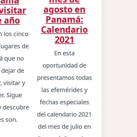
agosto en
visitar
Panamá:
e año
Calendario
n los cinco
2021
lugares de
En esta
 que no
oportunidad de
 dejar de
presentamos todas
 visitar y
las efemérides y
er. Sigue
fechas especiales
y descubre
del calendario 2021
es son.
del mes de julio en