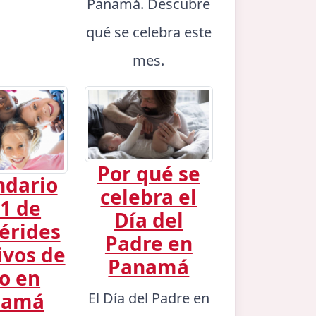
Panamá. Descubre
qué se celebra este
mes.
Por qué se
ndario
celebra el
1 de
Día del
érides
Padre en
ivos de
Panamá
io en
namá
El Día del Padre en