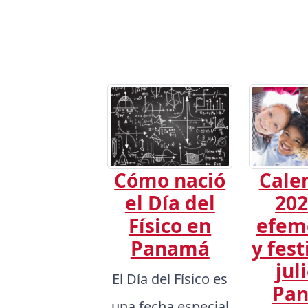
Cómo nació
Cale
el Día del
202
Físico en
efem
Panamá
y fest
jul
El Día del Físico es
Pa
una fecha especial