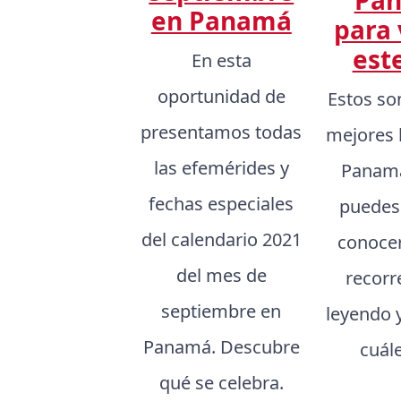
en Panamá
para 
est
En esta
oportunidad de
Estos so
presentamos todas
mejores 
las efemérides y
Panamá
fechas especiales
puedes
del calendario 2021
conocer,
del mes de
recorr
septiembre en
leyendo 
Panamá. Descubre
cuál
qué se celebra.