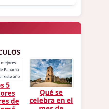
CULOS
s 5
Qué se
ores
celebra en el
res de
mes de
namá