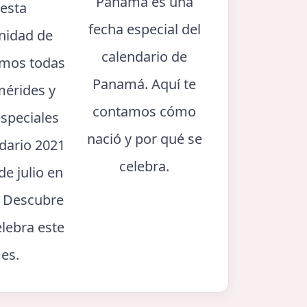
Panamá es una
 esta
fecha especial del
nidad de
calendario de
mos todas
Panamá. Aquí te
mérides y
contamos cómo
especiales
nació y por qué se
ndario 2021
celebra.
de julio en
 Descubre
elebra este
es.