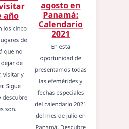
agosto en
visitar
Panamá:
e año
Calendario
n los cinco
2021
lugares de
En esta
 que no
oportunidad de
 dejar de
presentamos todas
 visitar y
las efemérides y
er. Sigue
fechas especiales
y descubre
del calendario 2021
es son.
del mes de julio en
Panamá. Descubre