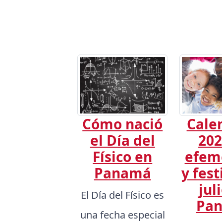
Cómo nació
Cale
el Día del
202
Físico en
efem
Panamá
y fest
jul
El Día del Físico es
Pa
una fecha especial