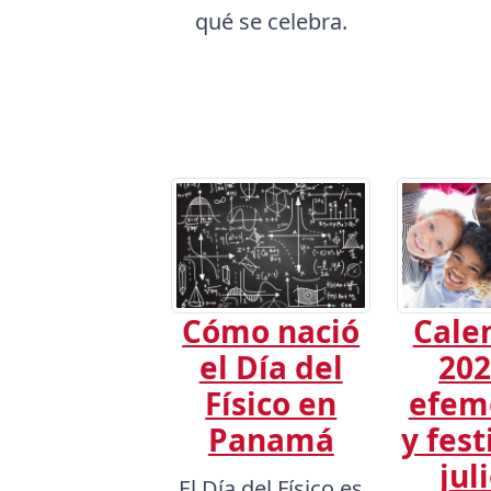
qué se celebra.
Cómo nació
Cale
el Día del
202
Físico en
efem
Panamá
y fest
jul
El Día del Físico es