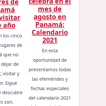
celebra en el
res de
mes de
namá
agosto en
visitar
Panamá:
e año
Calendario
n los cinco
2021
lugares de
En esta
 que no
oportunidad de
 dejar de
presentamos todas
 visitar y
las efemérides y
er. Sigue
fechas especiales
y descubre
del calendario 2021
es son.