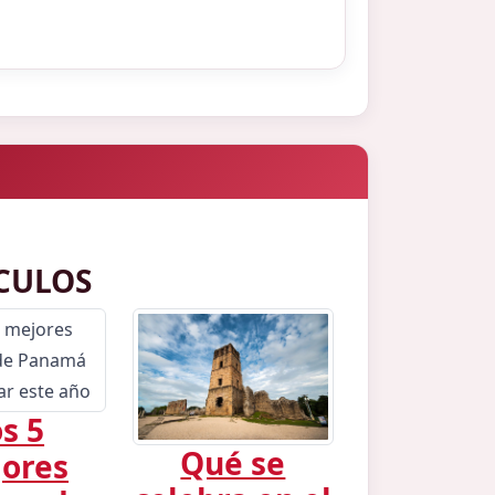
CULOS
s 5
Qué se
ores