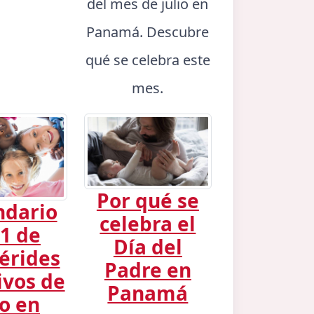
del mes de julio en
Panamá. Descubre
qué se celebra este
mes.
Por qué se
ndario
celebra el
1 de
Día del
érides
Padre en
ivos de
Panamá
io en