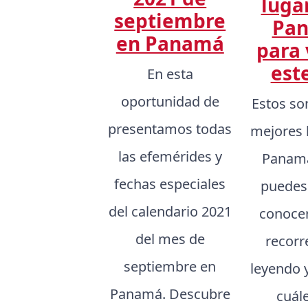
luga
septiembre
Pa
en Panamá
para 
est
En esta
oportunidad de
Estos so
presentamos todas
mejores 
las efemérides y
Panamá
fechas especiales
puedes
del calendario 2021
conocer,
del mes de
recorr
septiembre en
leyendo 
Panamá. Descubre
cuál