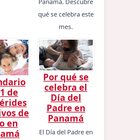
Panamá. Descubre
qué se celebra este
mes.
Por qué se
ndario
celebra el
1 de
Día del
érides
Padre en
ivos de
Panamá
io en
namá
El Día del Padre en