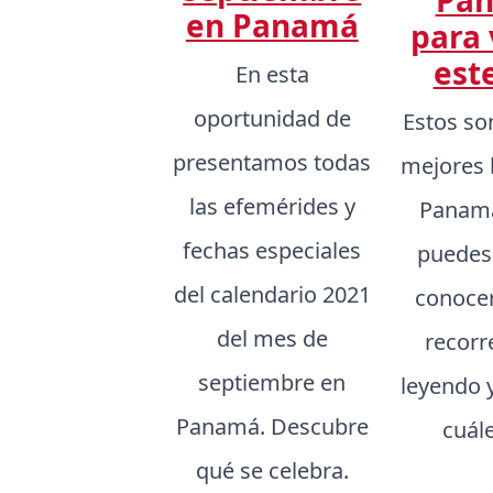
en Panamá
para 
est
En esta
oportunidad de
Estos so
presentamos todas
mejores 
las efemérides y
Panamá
fechas especiales
puedes
del calendario 2021
conocer,
del mes de
recorr
septiembre en
leyendo 
Panamá. Descubre
cuál
qué se celebra.