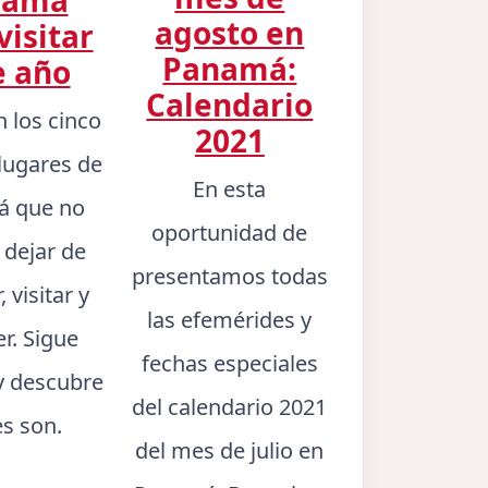
agosto en
visitar
Panamá:
e año
Calendario
n los cinco
2021
lugares de
En esta
 que no
oportunidad de
 dejar de
presentamos todas
 visitar y
las efemérides y
er. Sigue
fechas especiales
y descubre
del calendario 2021
es son.
del mes de julio en