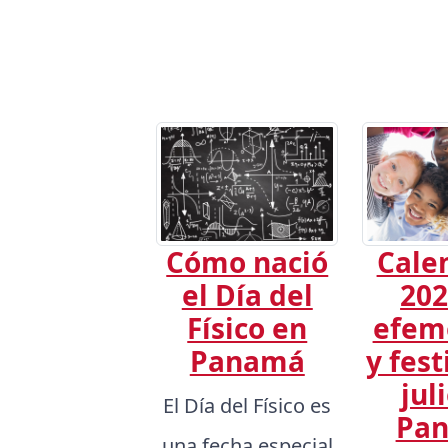
Cómo nació
Cale
el Día del
202
Físico en
efem
Panamá
y fest
jul
El Día del Físico es
Pa
una fecha especial