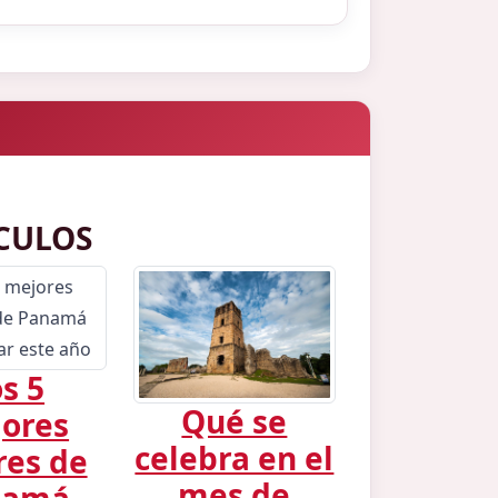
CULOS
s 5
Qué se
ores
celebra en el
res de
mes de
namá