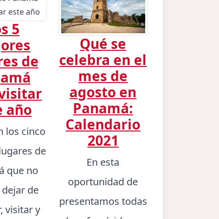
s 5
Qué se
ores
celebra en el
res de
mes de
namá
agosto en
visitar
Panamá:
e año
Calendario
n los cinco
2021
lugares de
En esta
 que no
oportunidad de
 dejar de
presentamos todas
 visitar y