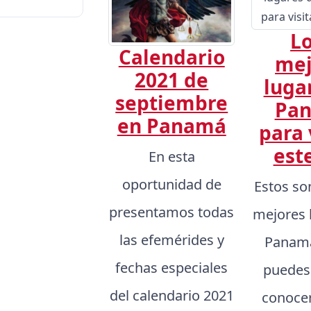
Lo
Calendario
mej
2021 de
luga
septiembre
Pa
en Panamá
para 
est
En esta
oportunidad de
Estos so
presentamos todas
mejores 
las efemérides y
Panamá
fechas especiales
puedes
del calendario 2021
conocer,