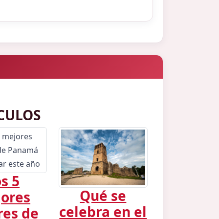
CULOS
s 5
Qué se
ores
celebra en el
res de