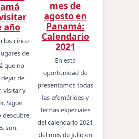
mes de
namá
agosto en
visitar
Panamá:
e año
Calendario
n los cinco
2021
lugares de
En esta
 que no
oportunidad de
 dejar de
presentamos todas
 visitar y
las efemérides y
er. Sigue
fechas especiales
y descubre
del calendario 2021
es son.
del mes de julio en