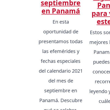
septiembre
Pa
en Panamá
para 
est
En esta
oportunidad de
Estos so
presentamos todas
mejores 
las efemérides y
Panamá
fechas especiales
puedes
del calendario 2021
conocer,
del mes de
recorr
septiembre en
leyendo 
Panamá. Descubre
cuál