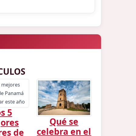
CULOS
s 5
Qué se
ores
celebra en el
res de