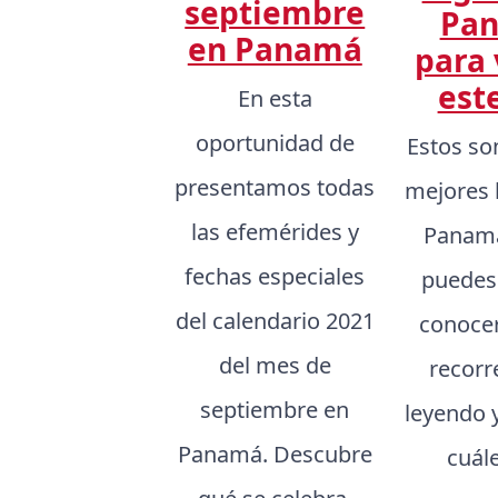
septiembre
Pa
en Panamá
para 
est
En esta
oportunidad de
Estos so
presentamos todas
mejores 
las efemérides y
Panamá
fechas especiales
puedes
del calendario 2021
conocer,
del mes de
recorr
septiembre en
leyendo 
Panamá. Descubre
cuál