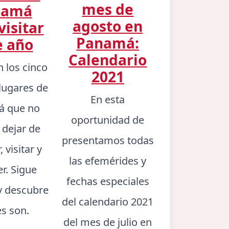
mes de
namá
agosto en
visitar
Panamá:
e año
Calendario
n los cinco
2021
lugares de
En esta
 que no
oportunidad de
 dejar de
presentamos todas
 visitar y
las efemérides y
er. Sigue
fechas especiales
y descubre
del calendario 2021
es son.
del mes de julio en