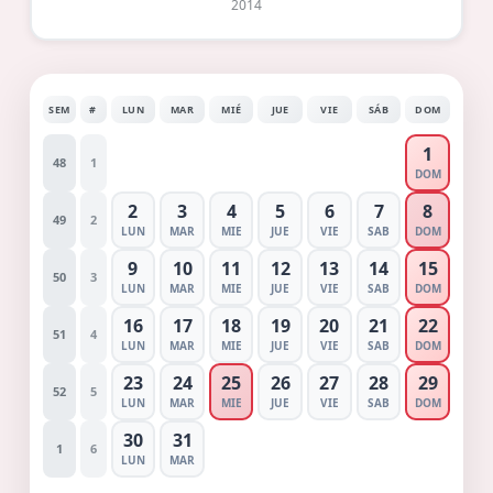
2014
SEM
#
LUN
MAR
MIÉ
JUE
VIE
SÁB
DOM
1
48
1
DOM
2
3
4
5
6
7
8
49
2
LUN
MAR
MIE
JUE
VIE
SAB
DOM
9
10
11
12
13
14
15
50
3
LUN
MAR
MIE
JUE
VIE
SAB
DOM
16
17
18
19
20
21
22
51
4
LUN
MAR
MIE
JUE
VIE
SAB
DOM
23
24
25
26
27
28
29
52
5
LUN
MAR
MIE
JUE
VIE
SAB
DOM
30
31
1
6
LUN
MAR