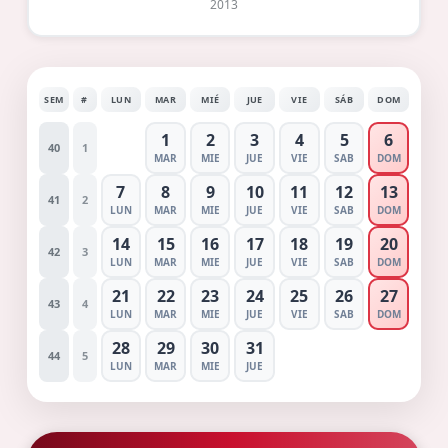
2013
SEM
#
LUN
MAR
MIÉ
JUE
VIE
SÁB
DOM
1
2
3
4
5
6
40
1
MAR
MIE
JUE
VIE
SAB
DOM
7
8
9
10
11
12
13
41
2
LUN
MAR
MIE
JUE
VIE
SAB
DOM
14
15
16
17
18
19
20
42
3
LUN
MAR
MIE
JUE
VIE
SAB
DOM
21
22
23
24
25
26
27
43
4
LUN
MAR
MIE
JUE
VIE
SAB
DOM
28
29
30
31
44
5
LUN
MAR
MIE
JUE