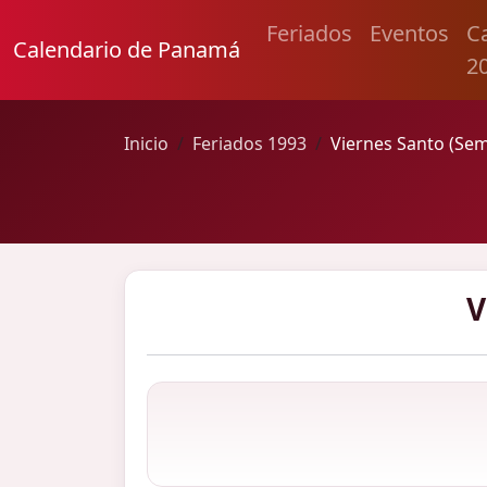
Feriados
Eventos
C
Calendario de Panamá
2
Inicio
Feriados 1993
Viernes Santo (Se
V