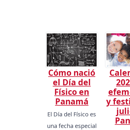
Cómo nació
Cale
el Día del
202
Físico en
efem
Panamá
y fest
jul
El Día del Físico es
Pa
una fecha especial