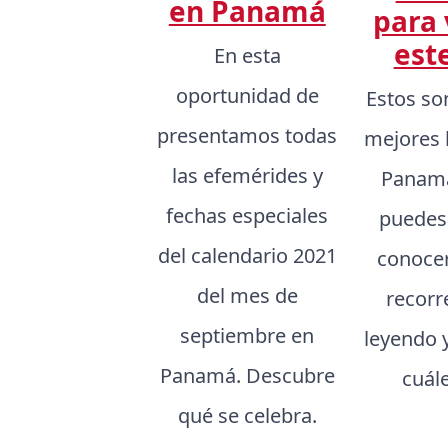
en Panamá
para 
est
En esta
oportunidad de
Estos so
presentamos todas
mejores 
las efemérides y
Panamá
fechas especiales
puedes
del calendario 2021
conocer,
del mes de
recorr
septiembre en
leyendo 
Panamá. Descubre
cuál
qué se celebra.