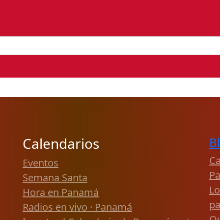
Calendarios
B
Ca
Eventos
P
Semana Santa
Lo
Hora en Panamá
pa
Radios en vivo · Panamá
Qu