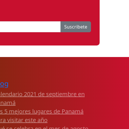
Suscribete
log
lendario 2021 de septiembre en
anamá
s 5 mejores lugares de Panamá
ra visitar este año
é se celebra en el mes de agosto