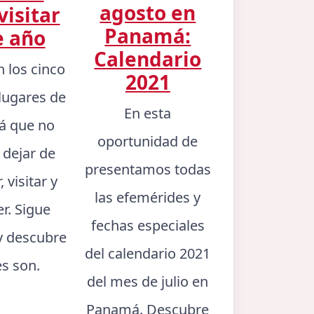
agosto en
visitar
Panamá:
e año
Calendario
n los cinco
2021
lugares de
En esta
 que no
oportunidad de
 dejar de
presentamos todas
 visitar y
las efemérides y
er. Sigue
fechas especiales
y descubre
del calendario 2021
es son.
del mes de julio en
Panamá. Descubre