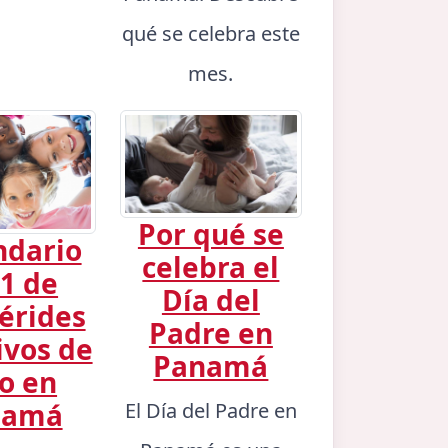
qué se celebra este
mes.
Por qué se
ndario
celebra el
1 de
Día del
érides
Padre en
ivos de
Panamá
io en
namá
El Día del Padre en