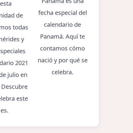
Panamá es una
 esta
fecha especial del
nidad de
calendario de
mos todas
Panamá. Aquí te
mérides y
contamos cómo
especiales
nació y por qué se
ndario 2021
celebra.
de julio en
 Descubre
elebra este
es.