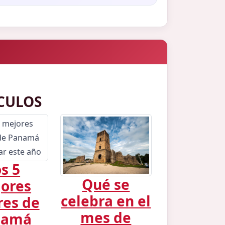
CULOS
s 5
Qué se
ores
celebra en el
res de
mes de
namá