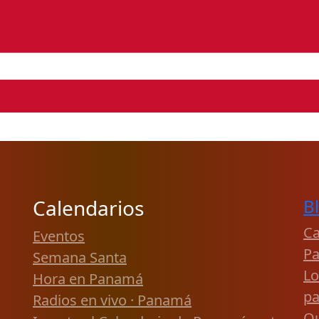
Calendarios
B
Ca
Eventos
P
Semana Santa
Lo
Hora en Panamá
pa
Radios en vivo · Panamá
Qu