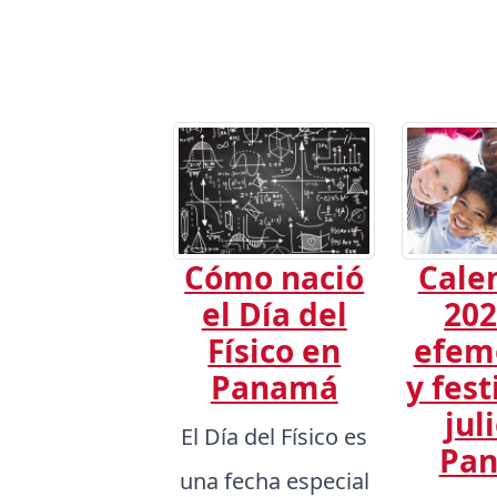
Cómo nació
Cale
el Día del
202
Físico en
efem
Panamá
y fest
jul
El Día del Físico es
Pa
una fecha especial