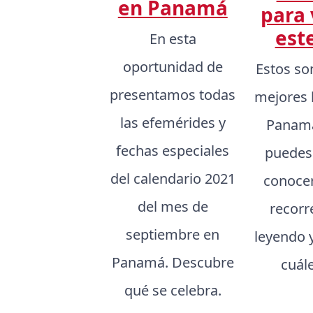
en Panamá
para 
est
En esta
oportunidad de
Estos so
presentamos todas
mejores 
las efemérides y
Panamá
fechas especiales
puedes
del calendario 2021
conocer,
del mes de
recorr
septiembre en
leyendo 
Panamá. Descubre
cuál
qué se celebra.