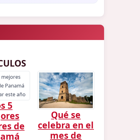
CULOS
s 5
Qué se
ores
celebra en el
res de
mes de
namá