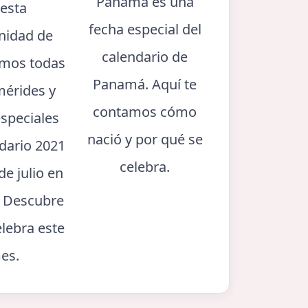
Panamá es una
 esta
fecha especial del
nidad de
calendario de
mos todas
Panamá. Aquí te
mérides y
contamos cómo
especiales
nació y por qué se
ndario 2021
celebra.
de julio en
 Descubre
elebra este
es.