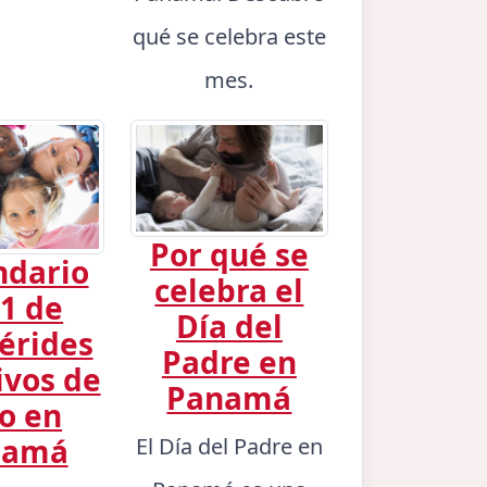
qué se celebra este
mes.
Por qué se
ndario
celebra el
1 de
Día del
érides
Padre en
ivos de
Panamá
io en
namá
El Día del Padre en