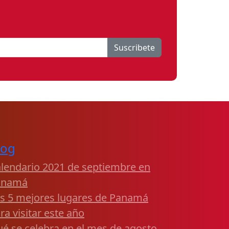
Suscribete
log
lendario 2021 de septiembre en
anamá
s 5 mejores lugares de Panamá
ra visitar este año
é se celebra en el mes de agosto