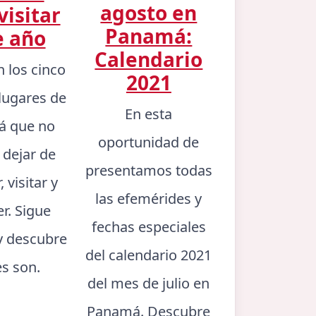
agosto en
visitar
Panamá:
e año
Calendario
n los cinco
2021
lugares de
En esta
 que no
oportunidad de
 dejar de
presentamos todas
 visitar y
las efemérides y
er. Sigue
fechas especiales
y descubre
del calendario 2021
es son.
del mes de julio en
Panamá. Descubre