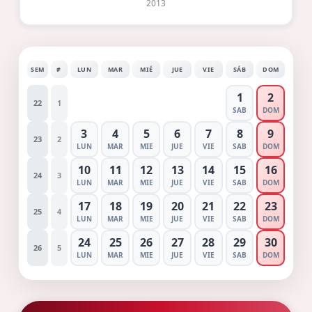
2013
SEM
#
LUN
MAR
MIÉ
JUE
VIE
SÁB
DOM
1
2
22
1
SAB
DOM
3
4
5
6
7
8
9
23
2
LUN
MAR
MIE
JUE
VIE
SAB
DOM
10
11
12
13
14
15
16
24
3
LUN
MAR
MIE
JUE
VIE
SAB
DOM
17
18
19
20
21
22
23
25
4
LUN
MAR
MIE
JUE
VIE
SAB
DOM
24
25
26
27
28
29
30
26
5
LUN
MAR
MIE
JUE
VIE
SAB
DOM