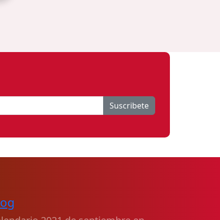
Suscribete
log