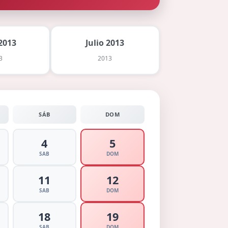
2013
Julio 2013
3
2013
SÁB
DOM
4
5
SAB
DOM
11
12
SAB
DOM
18
19
SAB
DOM