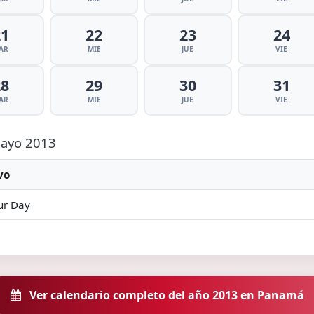
21
22
23
24
AR
MIE
JUE
VIE
28
29
30
31
AR
MIE
JUE
VIE
 Mayo 2013
vo
ur Day
Ver calendario completo del año 2013 en Panamá