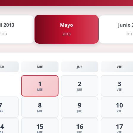
il 2013
Mayo
Junio 
2013
2013
201
AR
MIÉ
JUE
VIE
1
2
3
MIE
JUE
VIE
7
8
9
10
AR
MIE
JUE
VIE
14
15
16
17
AR
MIE
JUE
VIE