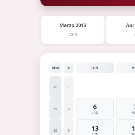
Marzo 2013
Abr
2013
SEM
#
LUN
M
18
1
6
19
2
LUN
M
13
20
3
LUN
M