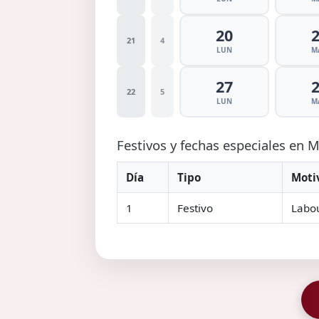
20
21
4
LUN
M
27
22
5
LUN
M
Festivos y fechas especiales en
Día
Tipo
Moti
1
Festivo
Labo