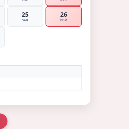
25
26
SAB
DOM